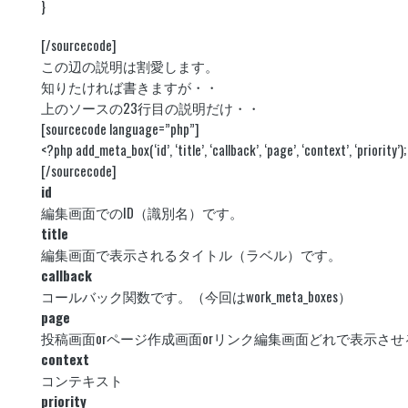
}
[/sourcecode]
この辺の説明は割愛します。
知りたければ書きますが・・
上のソースの23行目の説明だけ・・
[sourcecode language=”php”]
<?php add_meta_box(‘id’, ‘title’, ‘callback’, ‘page’, ‘context’, ‘priority’);
[/sourcecode]
id
編集画面でのID（識別名）です。
title
編集画面で表示されるタイトル（ラベル）です。
callback
コールバック関数です。（今回はwork_meta_boxes）
page
投稿画面orページ作成画面orリンク編集画面どれで表示させるか。 (‘post’,
context
コンテキスト
priority