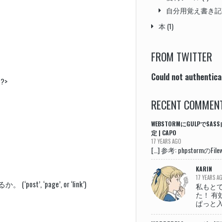
自分用覚え書き記
本
(1)
FROM TWITTER
Could not authentica
 ?>
RECENT COMMEN
WEBSTORMにGULPでS
定 | CAPO
17 YEARS AGO
[…] 参考: phpstormのFilewa
KARIN
17 YEARS A
 ‘page’, or ‘link’)
私もと
た！ 有
ぱっと入力