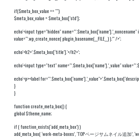
if($meta_box_value == "")
$meta_box_value = $meta_box[‘std’];
echo'<input type="hidden" name="’.$meta_box[‘name’].’_noncename" 
value="’.wp_create_nonce( plugin_basename(__FILE__) ).’" />’;
echo'<h2>’.$meta_box[‘title’].'</h2>’;
echo'<input type="text" name="’.$meta_box[‘name’].’_value" value="’.$
echo'<p><label for="’.$meta_box[‘name’].’_value">’.$meta_box[‘descripti
}
}
function create_meta_box() {
global $theme_name;
if ( function_exists(‘add_meta_box’) )
add_meta_box( ‘work-meta-boxes’, ‘TOPページサムネイル追加’, ‘work_meta_