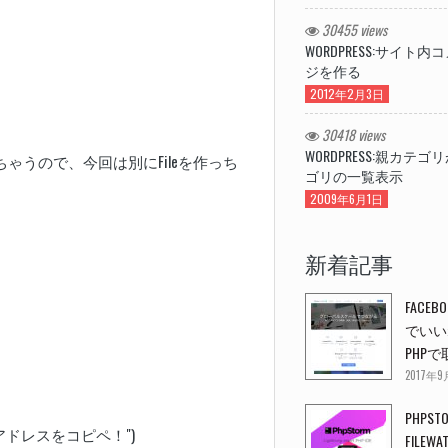
30455 views
WORDPRESS:サイト
ジを作る
2012年2月3日
30418 views
WORDPRESS:親カテ
なっちゃうので、今回は別にFileを作っち
ゴリの一覧表示
2009年6月1日
新着記事
FACEBO
でいい
PHP
2017年
PHPST
gのアドレスをコピペ！")
FILEW