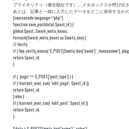
プライオリティ（優先順位です）。メタボックスが呼び出
あとは、記事と一緒に入力したデータをどこに保存するか
[sourcecode language=”php”]
function save_postdata( $post_id ) {
global $post, $work_meta_boxes;
foreach($work_meta_boxes as $meta_box) {
// Verify
if ( !wp_verify_nonce( $_POST[$meta_box[‘name’].’_noncename’], plugi
return $post_id;
}
if ( ‘page’ == $_POST[‘post_type’] ) {
if ( !current_user_can( ‘edit_page’, $post_id ))
return $post_id;
} else {
if ( !current_user_can( ‘edit_post’, $post_id ))
return $post_id;
}
$data = $_POST[$meta_box[‘name’].’_value’];