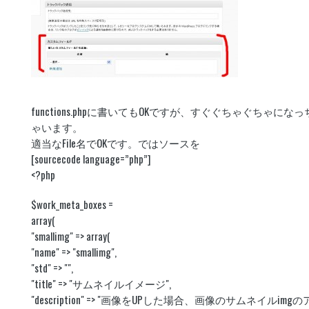
functions.phpに書いてもOKですが、すぐぐちゃぐちゃに
ゃいます。
適当なFile名でOKです。ではソースを
[sourcecode language=”php”]
<?php
$work_meta_boxes =
array(
"smallimg" => array(
"name" => "smallimg",
"std" => "",
"title" => "サムネイルイメージ",
"description" => "画像をUPした場合、画像のサムネイルim