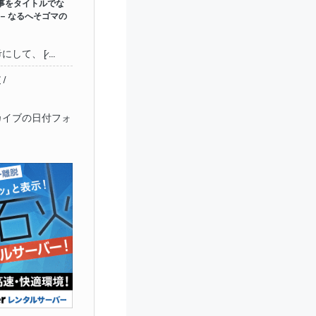
記事をタイトルでな
– なるへそゴマの
て、 [̷ ...
/
ーカイブの日付フォ