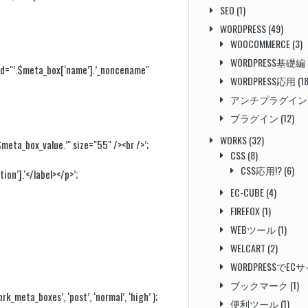
SEO
(1)
WORDPRESS
(49)
WOOCOMMERCE
(3)
WORDPRESS基礎編
id="’.$meta_box[‘name’].’_noncename"
WORDPRESS応用
(18
アンチプラグイン
プラグイン
(12)
WORKS
(32)
meta_box_value.’" size="55" /><br />’;
CSS
(8)
CSS応用!?
(6)
on’].'</label></p>’;
EC-CUBE
(4)
FIREFOX
(1)
WEBツール
(1)
WELCART
(2)
WORDPRESSでEC
ブックマーク
(1)
boxes’, ‘post’, ‘normal’, ‘high’ );
便利ツール
(1)