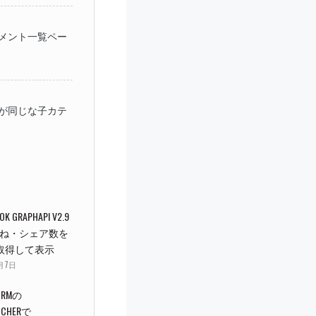
内コメント一覧ペー
ゴリが同じな子カテ
OK GRAPHAPI V2.9
ね・シェア数を
で取得して表示
9月7日
ORMの
ATCHERで