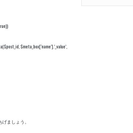
rue))
a($post_id, $meta_box[‘name’].’_value’,
してあげましょう。