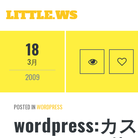
0
18
3月
2009
POSTED IN
WORDPRESS
wordpress: