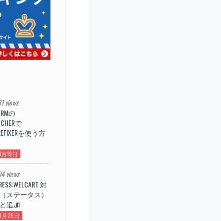
1 views
ORMの
ATCHERで
REFIXERを使う方
1月19日
4 views
RESS:WELCART 対
（ステータス）
と追加
年1月25日