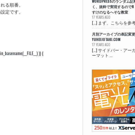
WORDPRESSのランダム
される順番。
く、抜粋で実現するのでR 
の設定です。
すけのなるへそな教室
17 YEARS AGO
[…] まず、こちらを参考にし
月別アーカイブの表記変更 
YUHEIJOTAKI.COM
17 YEARS AGO
[…] サイドバー・ア
n_basename(__FILE__) )) {
ーマット ...