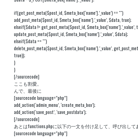
if(get_post_meta($post_id, $meta_box[‘name’].’_value’) == "")
add_post_meta($post_id, $meta_box[‘name’].’_value’, $data, true);
elseif($data != get_post_meta($post_id, $meta_box[‘name’].’_value’, t
update_post_meta($post_id, $meta_box[‘name’].’_value’, $data);
elseif($data == "")
delete_post_meta($post_id, $meta_box[‘name’].’_value’, get_post_met
true));
}
}
[/sourcecode]
ここも割愛。
んで、最後に
[sourcecode language=”php”]
add_action(‘admin_menu’, ‘create_meta_box’);
add_action(‘save_post’, ‘save_postdata’);
[/sourcecode]
あとはfunctions.phpに以下の一文を付け足して、呼び出
[sourcecode language=”php”]