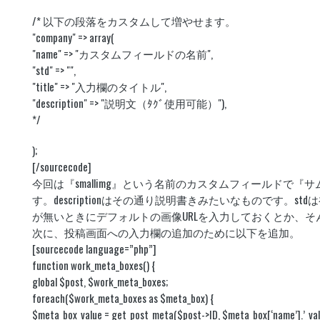
/* 以下の段落をカスタムして増やせます。
"company" => array(
"name" => "カスタムフィールドの名前",
"std" => "",
"title" => "入力欄のタイトル",
"description" => "説明文（ﾀｸﾞ使用可能）"),
*/
);
[/sourcecode]
今回は『smallimg』という名前のカスタムフィールドで
す。descriptionはその通り説明書きみたいなものです。st
が無いときにデフォルトの画像URLを入力しておくとか、
次に、投稿画面への入力欄の追加のために以下を追加。
[sourcecode language=”php”]
function work_meta_boxes() {
global $post, $work_meta_boxes;
foreach($work_meta_boxes as $meta_box) {
$meta_box_value = get_post_meta($post->ID, $meta_box[‘name’].’_valu