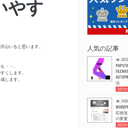
いやす
っと沢山いると思います。
人気の記事
5838
PHPST
のも・・。
FILEW
やすくします。
AUTOP
作成します。
法
2017年
3400
WORDP
応状況
の変更
2012