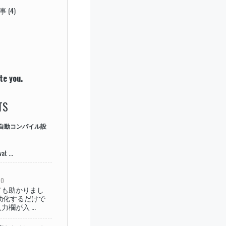
事
(4)
te you.
TS
ASS自動コンパイル設
t ...
GO
ても助かりまし
効化するだけで
欄が入 ...