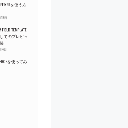
REFIXERを使う方
月19日
 FIELD TEMPLATE
してのプレビュ
装
月14日
MMERCEを使ってみ