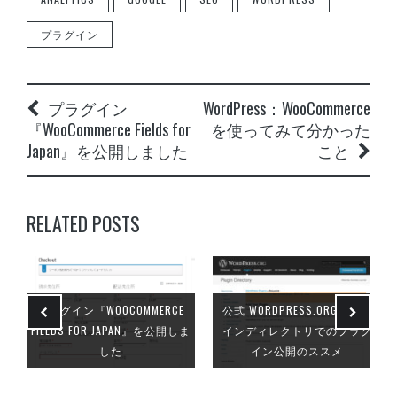
WordPress：WooCommerceを使ってみて分
かったこと
- 2013年7月5日
プラグイン
誰得なプラグイン Ultimate Google Analytics
改をひっそりと公開します
- 2013年6月4
日
プラグイン
WordPress：WooCommerce
プラグイン『WooCommerce Fields for
『WooCommerce Fields for
を使ってみて分かった
Japan』を公開しました
- 2013年4月21日
Japan』を公開しました
こと
公式 WordPress.orgプラグインディレクト
リでのプラグイン公開のススメ
- 2013年4
月17日
WordPress:WooCommerceを日本仕様へと日
RELATED POSTS
本語化
- 2013年4月15日
webクリエイター パソコンを買う。
-
2013年3月16日
WordPress:『続きを読む』read moreをpタ
プラグイン『WOOCOMMERCE
公式 WORDPRESS.ORGプラグ
グで囲む
- 2013年3月5日
FIELDS FOR JAPAN』を公開しま
インディレクトリでのプラグ
した
イン公開のススメ