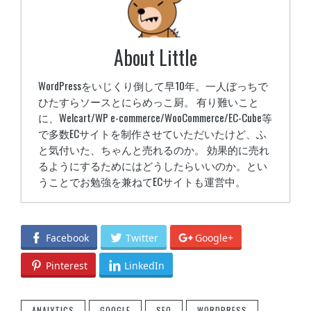
About Little
WordPressをいじくり倒して早10年。一人ぼっちで
ひたすらソースとにらめっこ厨。 有り難いこと
に、Welcart/WP e-commerce/WooCommerce/EC-Cube等
で多数ECサイトを制作させていただいたけど、ふ
と気付いた、ちゃんと売れるのか。 効果的に売れ
るようにするためにはどうしたらいいのか。とい
うことでお勉強を兼ねてECサイトも運営中。
Facebook GraphAPI v2.9でいいね・シェア数
をPHPで取得して表示
- 2017年9月7日
Facebook
Twitter
Google+
phpstormのFilewatcherでautoprefixerを使う
Pinterest
LinkedIn
方法
- 2017年1月19日
Custom Field Templateを使用してのプレビ
ューを実装
- 2016年1月14日
ANALYTICS
GOOGLE
SEO
WORDPRESS