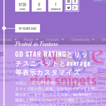
9730
0
1
VIEWS
LIKES
COMMENTS
14 YEARS AGO
Posted in Feature
GD STAR RATINGとリッ
チスニペットとaverage
等表示カスタマイズ
今回は、GD STAR RATINGについてですが、カス
タマイズ性が高い反面、なかなかググっても情
報が出てこなかったりして大変。 wordpressで
構築したECサイトのレビューの機能をつけるの
に使用させていただきました […]