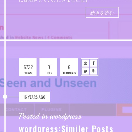
続きを読む
6732
0
6
VIEWS
LIKES
COMMENTS
16 YEARS AGO
Posted in wordpress
wordpress:Similer Posts