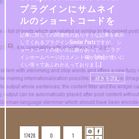
プラグインにサムネイ
ルのショートコードを
記事に対しての関連性のありそうな記事を表示
してくれるプラグインSimiler Postsですが、 シ
ョートコードの使い方に癖があって、 プラグ
インホームページのコメント欄が{php}が使いに
くい等々であふれかえっておりま […]
続きを読む
17428
0
1