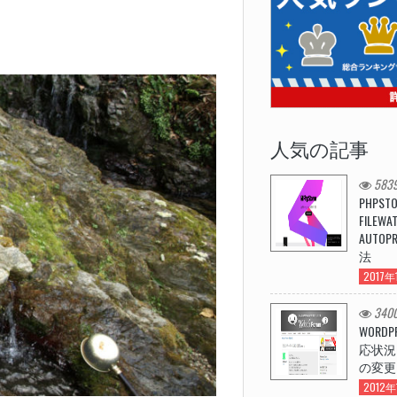
人気の記事
5839
PHPST
FILEW
AUTOP
法
2017年
3400
WORDP
応状況
の変更
2012