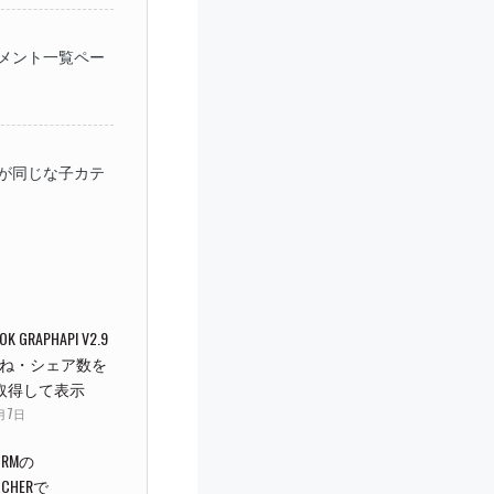
内コメント一覧ペー
ゴリが同じな子カテ
OK GRAPHAPI V2.9
ね・シェア数を
で取得して表示
9月7日
ORMの
ATCHERで