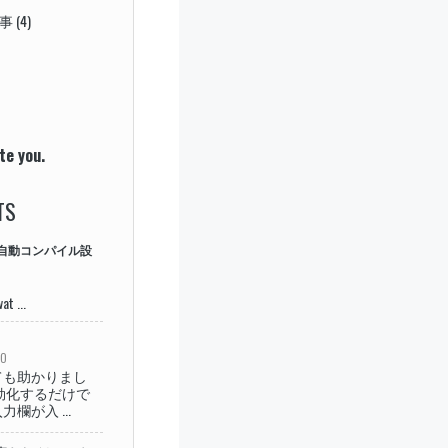
事
(4)
te you.
TS
ASS自動コンパイル設
t ...
GO
ても助かりまし
効化するだけで
欄が入 ...