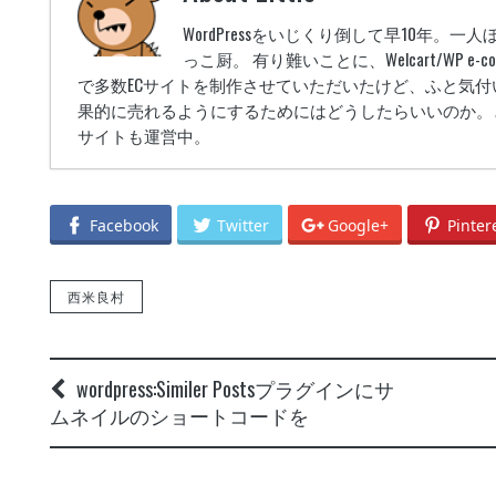
WordPressをいじくり倒して早10年。
っこ厨。 有り難いことに、Welcart/WP e-comme
で多数ECサイトを制作させていただいたけど、ふと気付
果的に売れるようにするためにはどうしたらいいのか。
サイトも運営中。
Facebook GraphAPI v2.9でいいね・シェア数
phpstormのFilewatcherでautoprefixerを使う方法
-
Facebook
Twitter
Google+
Pinter
Custom Field Templateを使用してのプレビュー
WordPress：WooCommerceを使ってみて分かっ
西米良村
誰得なプラグイン Ultimate Google Analyt
4日
プラグイン『WooCommerce Fields for Japa
公式 WordPress.orgプラグインディレクト
wordpress:Similer Postsプラグインにサ
4月17日
ムネイルのショートコードを
WordPress:WooCommerceを日本仕様へと日本語
webクリエイター パソコンを買う。
- 2013年3
WordPress:『続きを読む』read moreをpタグで囲