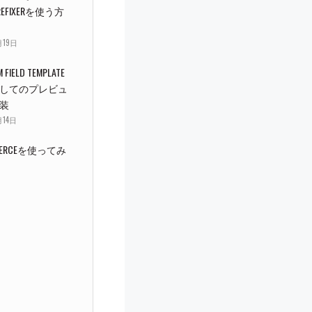
REFIXERを使う方
月19日
 FIELD TEMPLATE
してのプレビュ
装
月14日
MMERCEを使ってみ