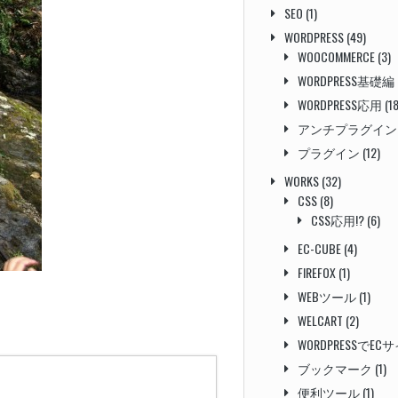
SEO
(1)
WORDPRESS
(49)
WOOCOMMERCE
(3)
WORDPRESS基礎編
WORDPRESS応用
(18
アンチプラグイン
プラグイン
(12)
WORKS
(32)
CSS
(8)
CSS応用!?
(6)
EC-CUBE
(4)
FIREFOX
(1)
WEBツール
(1)
WELCART
(2)
WORDPRESSでEC
ブックマーク
(1)
便利ツール
(1)