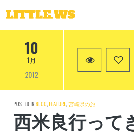
0
10
1月
2012
POSTED IN
BLOG
,
FEATURE
,
宮崎県の旅
西米良行って