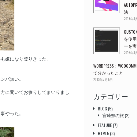
AUTOP
法
2017年1
CUSTOM
を使用
ーを実
2016年1
のも嫌になり登りきった。
WORDPRESS：WOOCO
て分かったこと
ハンパ無い。
2013年7月5日
な方に聞いてお参りしてまいりまし
カテゴリー
BLOG
(5)
見事やった。
宮崎県の旅
(2)
FEATURE
(7)
HTML5
(3)