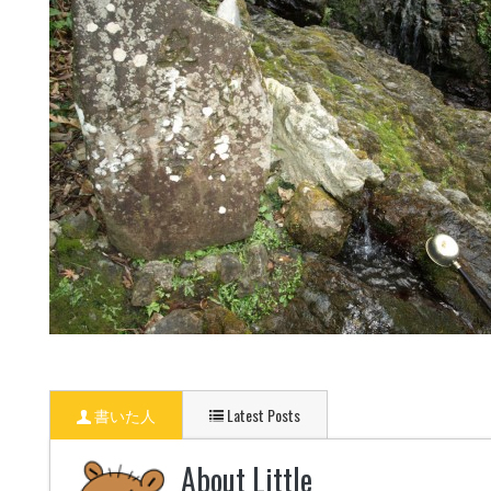
書いた人
Latest Posts
About Little