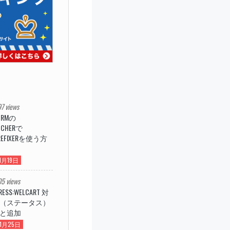
7 views
ORMの
ATCHERで
REFIXERを使う方
1月19日
5 views
RESS:WELCART 対
（ステータス）
と追加
年1月25日