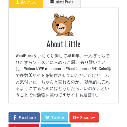
書いた人
Latest Posts
About Little
WordPressをいじくり倒して早10年。一人ぼっちで
ひたすらソースとにらめっこ厨。 有り難いこと
に、Welcart/WP e-commerce/WooCommerce/EC-Cube等
で多数ECサイトを制作させていただいたけど、ふ
と気付いた、ちゃんと売れるのか。 効果的に売れ
るようにするためにはどうしたらいいのか。とい
うことでお勉強を兼ねてECサイトも運営中。
Facebook GraphAPI v2.9でいいね・シェア数
をPHPで取得して表示
- 2017年9月7日
Facebook
Twitter
Google+
phpstormのFilewatcherでautoprefixerを使う