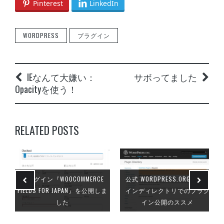
Pinterest
LinkedIn
方法
- 2017年1月19日
Custom Field Templateを使用してのプレビ
ューを実装
- 2016年1月14日
WORDPRESS
プラグイン
WordPress：WooCommerceを使ってみて分
かったこと
- 2013年7月5日
誰得なプラグイン Ultimate Google Analytics
改をひっそりと公開します
- 2013年6月4
IEなんて大嫌い：
サボってました
日
Opacityを使う！
プラグイン『WooCommerce Fields for
Japan』を公開しました
- 2013年4月21日
公式 WordPress.orgプラグインディレクト
RELATED POSTS
リでのプラグイン公開のススメ
- 2013年4
月17日
WordPress:WooCommerceを日本仕様へと日
本語化
- 2013年4月15日
webクリエイター パソコンを買う。
-
プラグイン『WOOCOMMERCE
公式 WORDPRESS.ORGプラグ
2013年3月16日
FIELDS FOR JAPAN』を公開しま
インディレクトリでのプラグ
WordPress:『続きを読む』read moreをpタ
した
イン公開のススメ
グで囲む
- 2013年3月5日