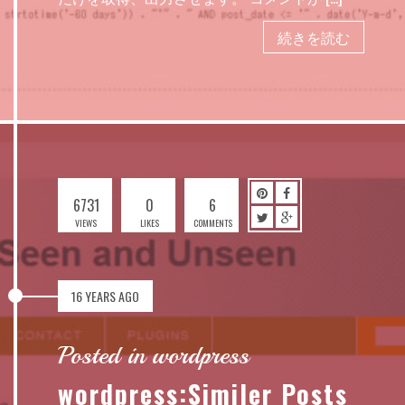
続きを読む
6731
0
6
VIEWS
LIKES
COMMENTS
16 YEARS AGO
Posted in wordpress
wordpress:Similer Posts