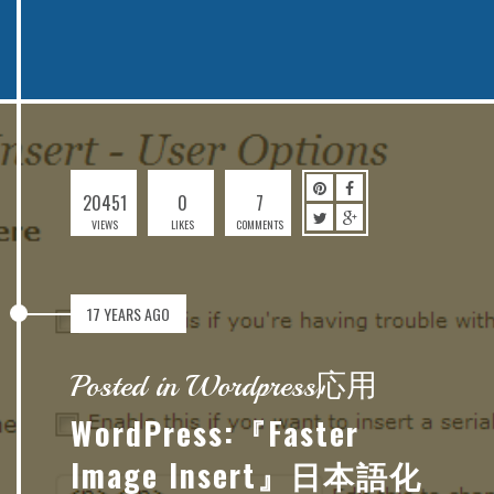
20451
0
7
VIEWS
LIKES
COMMENTS
17 YEARS AGO
Posted in Wordpress応用
WordPress:『Faster
Image Insert』日本語化