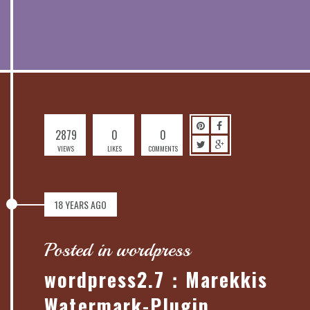
2879
0
0
VIEWS
LIKES
COMMENTS
18 YEARS AGO
Posted in wordpress
wordpress2.7：Marekkis
Watermark-Plugin