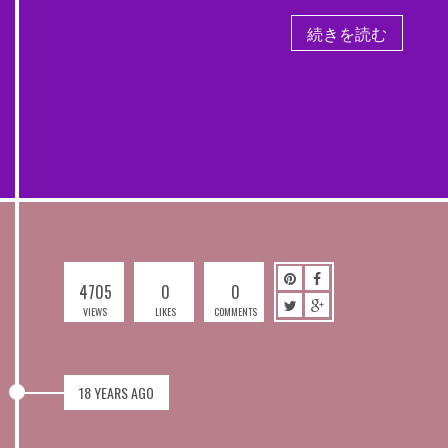
続きを読む
4705
0
0
VIEWS
LIKES
COMMENTS
18 YEARS AGO