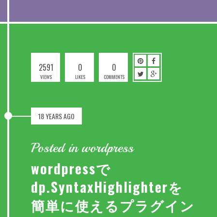
2591
0
0
VIEWS
LIKES
COMMENTS
18 YEARS AGO
Posted in wordpress
wordpressで
dp.SyntaxHighlighterを
簡単に使えるプラグイン