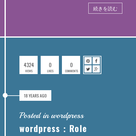
続きを読む
4324
0
0
VIEWS
LIKES
COMMENTS
18 YEARS AGO
Posted in wordpress
wordpress：Role