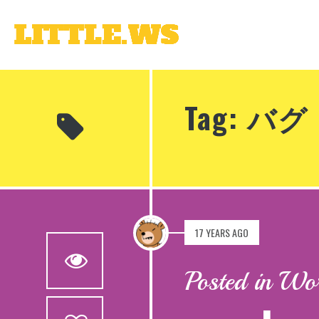
Tag: バグ
17 YEARS AGO
0
Posted in 