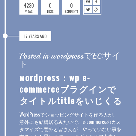
4230
0
0
VIEWS
LIKES
COMMENTS
17 YEARS AGO
Posted in wordpressでECサイ
ト
wordpress：wp e-
commerceプラグインで
タイトルtitleをいじくる
WordPressでショッピングサイトを作る人が、
意外にも結構居るみたいで、e-commerceのカス
タマイズで意外と皆さんが、やっていない事を