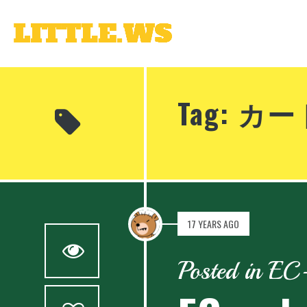
Tag: カー
17 YEARS AGO
0
Posted in EC