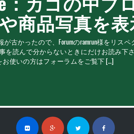
cube：カゴの中
や商品写真を表
が古かったので、Forumのramrun様をリ
記事を読んで分からないときにだけお読み下さ
をお使いの方はフォーラムをご覧下 […]