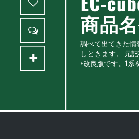
EC-
商品名
調べて出てきた情報
しときます。 元
+改良版です。1系