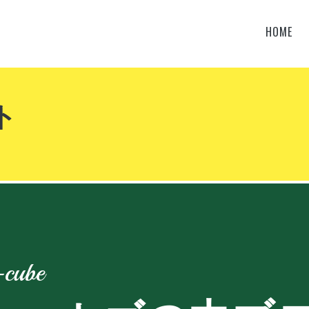
HOME
ト
-cube